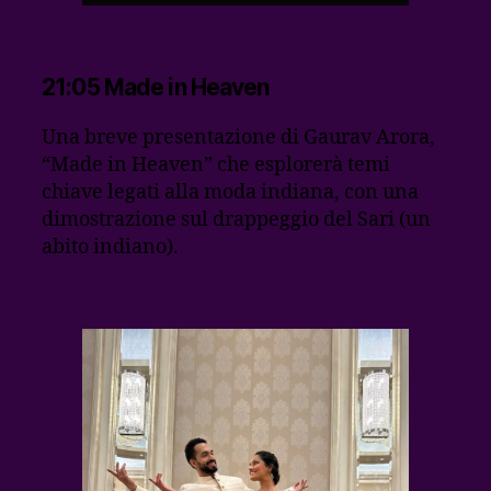
21:05 Made in Heaven
Una breve presentazione di Gaurav Arora,
“Made in Heaven” che esplorerà temi
chiave legati alla moda indiana, con una
dimostrazione sul drappeggio del Sari (un
abito indiano).