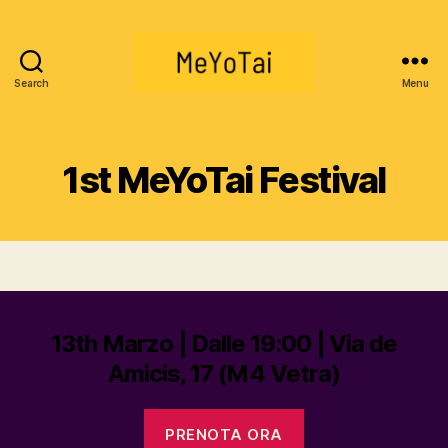
Search
Menu
MeYoTai
1st MeYoTai Festival
13th Marzo | Dalle 19:00 | Via de
Amicis, 17 (M4 Vetra)
PRENOTA ORA