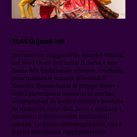
21:45 Gujarati Folk
Facciamo un viaggio nello stato del Gujarat,
nel Nord-Ovest dell’India! Il Garba è una
danza folk tradizionale vibrante, celebrata
principalmente durante il festival di
Navratri. Questa danza di gruppo vivace
vede i partecipanti muoversi in cerchio,
accompagnati da musica energica prodotta
da strumenti come dhol, been e tambura. I
danzatori indossano abiti tradizionali
colorati. La danza simboleggia gioia, vita e
legami comunitari, rappresentando