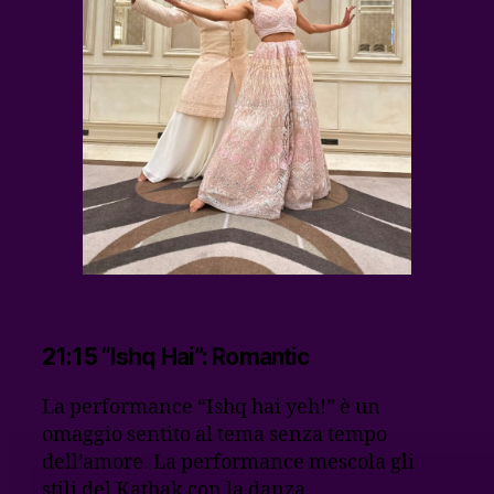
21:15 “Ishq Hai”: Romantic
La performance “Ishq hai yeh!” è un
omaggio sentito al tema senza tempo
dell’amore. La performance mescola gli
stili del Kathak con la danza