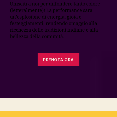
Unisciti a noi per diffondere tanto colore
(letteralmente)! La performance sara
un’esplosione di energia, gioia e
festeggiamenti, rendendo omaggio alla
ricchezza delle tradizioni indiane e alla
bellezza della comunità.
PRENOTA ORA