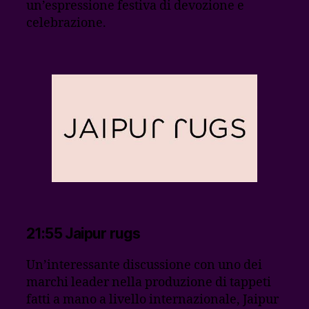
un’espressione festiva di devozione e
celebrazione.
21:55 Jaipur rugs
Un’interessante discussione con uno dei
marchi leader nella produzione di tappeti
fatti a mano a livello internazionale, Jaipur