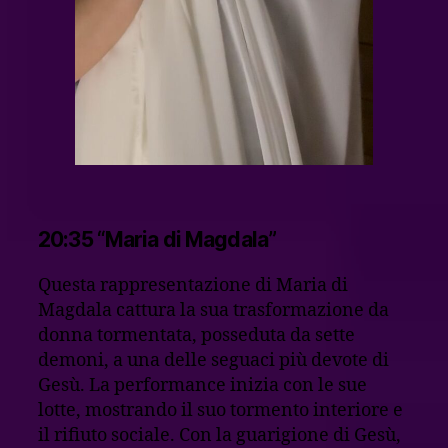
20:35 “Maria di Magdala”
Questa rappresentazione di Maria di
Magdala cattura la sua trasformazione da
donna tormentata, posseduta da sette
demoni, a una delle seguaci più devote di
Gesù. La performance inizia con le sue
lotte, mostrando il suo tormento interiore e
il rifiuto sociale. Con la guarigione di Gesù,