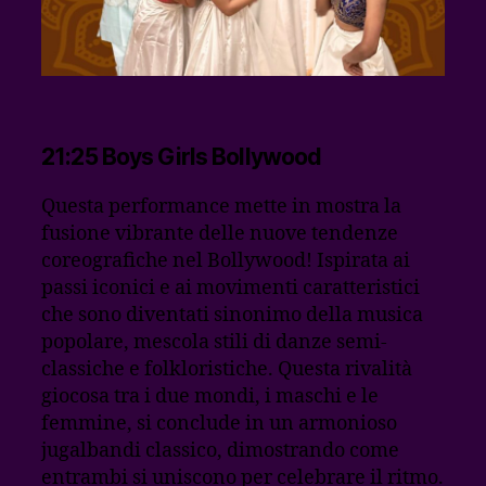
21:25 Boys Girls Bollywood
Questa performance mette in mostra la
fusione vibrante delle nuove tendenze
coreografiche nel Bollywood! Ispirata ai
passi iconici e ai movimenti caratteristici
che sono diventati sinonimo della musica
popolare, mescola stili di danze semi-
classiche e folkloristiche. Questa rivalità
giocosa tra i due mondi, i maschi e le
femmine, si conclude in un armonioso
jugalbandi classico, dimostrando come
entrambi si uniscono per celebrare il ritmo.