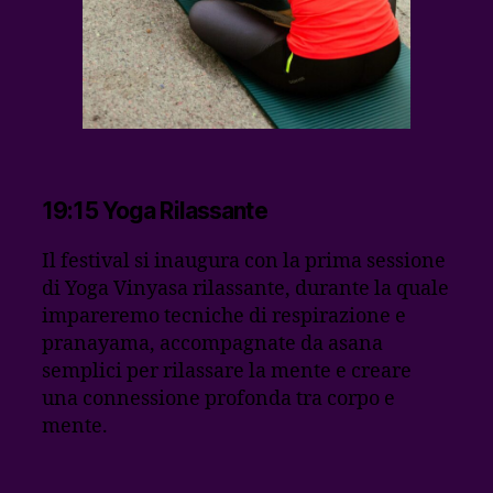
19:15 Yoga Rilassante
Il festival si inaugura con la prima sessione
di Yoga Vinyasa rilassante, durante la quale
impareremo tecniche di respirazione e
pranayama, accompagnate da asana
semplici per rilassare la mente e creare
una connessione profonda tra corpo e
mente.