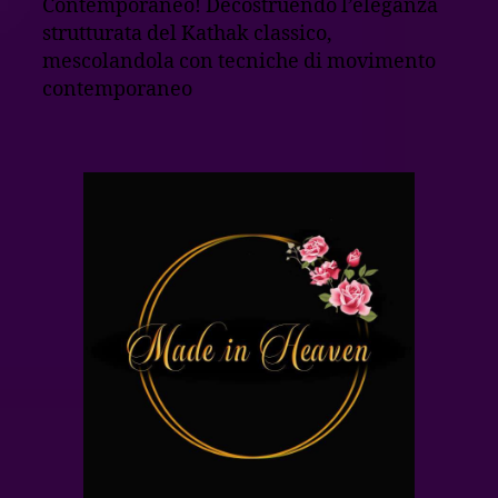
Contemporaneo! Decostruendo l’eleganza
strutturata del Kathak classico,
mescolandola con tecniche di movimento
contemporaneo